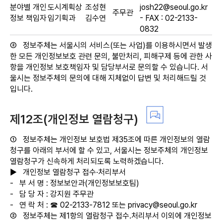
분야별 개인
도시계획상
조성현
josh22@seoul.go.kr
주무관
정보 책임자
임기획과
김수연
- FAX : 02-2133-
0832
②
정보주체는 서울시의 서비스(또는 사업)를 이용하시면서 발생
한 모든 개인정보보호 관련 문의, 불만처리, 피해구제 등에 관한 사
항을 개인정보 보호책임자 및 담당부서로 문의할 수 있습니다. 서
울시는 정보주체의 문의에 대해 지체없이 답변 및 처리해드릴 것
입니다.
제12조(개인정보 열람청구)
①
정보주체는 개인정보 보호법 제35조에 따른 개인정보의 열람
청구를 아래의 부서에 할 수 있고, 서울시는 정보주체의 개인정보
열람청구가 신속하게 처리되도록 노력하겠습니다.
▶
개인정보 열람청구 접수·처리부서
-
부 서 명 : 정보보안과(개인정보보호팀)
-
담 당 자 : 강지원 주무관
-
연 락 처 : ☎ 02-2133-7812 또는 privacy@seoul.go.kr
②
정보주체는 제1항의 열람청구 접수․처리부서 이외에 개인정보