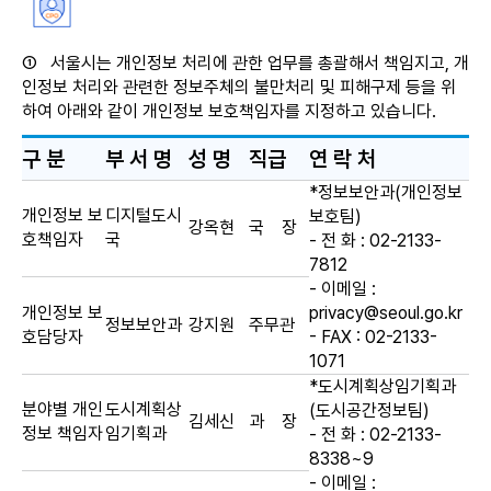
①
서울시는 개인정보 처리에 관한 업무를 총괄해서 책임지고, 개
인정보 처리와 관련한 정보주체의 불만처리 및 피해구제 등을 위
하여 아래와 같이 개인정보 보호책임자를 지정하고 있습니다.
구 분
부 서 명
성 명
직급
연 락 처
*정보보안과(개인정보
개인정보 보
디지털도시
보호팀)
강옥현
국 장
호책임자
국
- 전 화 : 02-2133-
7812
- 이메일 :
개인정보 보
privacy@seoul.go.kr
정보보안과
강지원
주무관
호담당자
- FAX : 02-2133-
1071
*도시계획상임기획과
분야별 개인
도시계획상
(도시공간정보팀)
김세신
과 장
정보 책임자
임기획과
- 전 화 : 02-2133-
8338~9
- 이메일 :