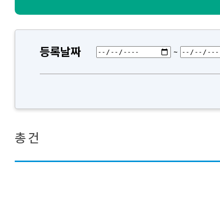
등록날짜
~
총
건