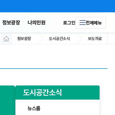
정보광장
나의민원
로그인
전체메뉴
스
도시공간본부 추진사
정보광장
도시공간소식
보도자료
녹지생태도심재창조
역세권사업
서울도심기본계획
업
용어사전
본
용산국제업무지구
분야별 계획
도시공간소식
뉴스룸