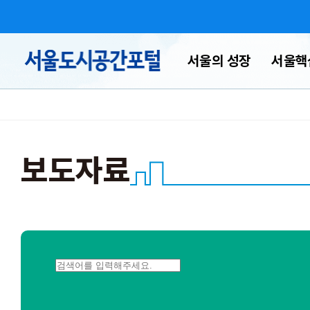
서울의 성장
서울핵
열람공고(주
사업소개
정비사업
도시계획안내
출)
타임라인서울
도시공간소식
주민의견(열람
국토부사업
도시계획도
보도자료