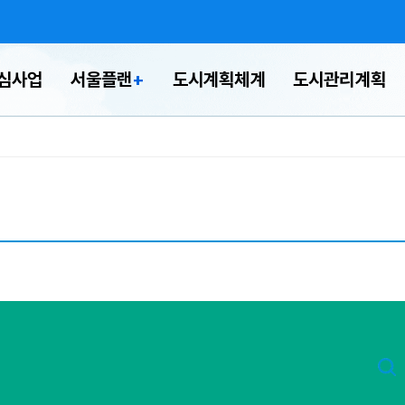
심사업
서울플랜
+
도시계획체계
도시관리계획
민의견제
2040 서울도시기본
도시계획 알림서비
신속통합기획
소규모정비사업
도시계획조회
모아타운·모아주택
재정비촉진사업
생활권계획
서울의 혁신을 이끈 주
계획
신청
공고)
도시건축위원회
규제개선 아이디어
서울의 발전
자료실
요사업
규제개선 아이디어 제
용산공원주변관리기
도시건축디자인혁신
기타사업
한강변 관리기본계획
그레이트한강
출
계획