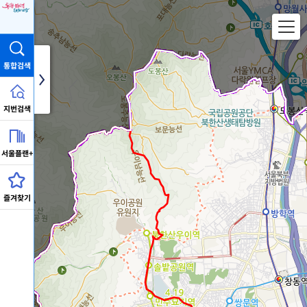
선택됨
통합검색
 수
지번검색
서울플랜+
즐겨찾기